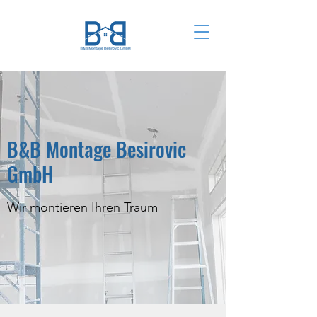
B&B Montage Besirovic
GmbH
Wir montieren Ihren Traum