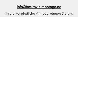
info@besirovic-montage.de
Ihre unverbindliche Anfrage können Sie uns
auch per eMail zukommenlassen.
Kontaktformular
Wir beraten Sie gerne und erstellen Ihnen
ein faires und kostenfreies Angebot.